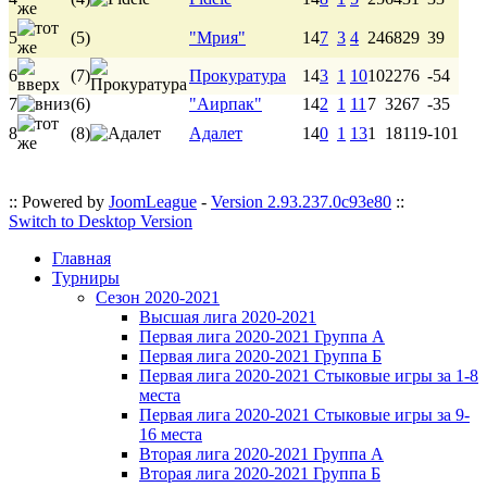
5
(5)
"Мрия"
14
7
3
4
24
68
29
39
6
(7)
Прокуратура
14
3
1
10
10
22
76
-54
7
(6)
"Аирпак"
14
2
1
11
7
32
67
-35
8
(8)
Адалет
14
0
1
13
1
18
119
-101
:: Powered by
JoomLeague
-
Version 2.93.237.0c93e80
::
Switch to Desktop Version
Главная
Турниры
Сезон 2020-2021
Высшая лига 2020-2021
Первая лига 2020-2021 Группа А
Первая лига 2020-2021 Группа Б
Первая лига 2020-2021 Стыковые игры за 1-8
места
Первая лига 2020-2021 Стыковые игры за 9-
16 места
Вторая лига 2020-2021 Группа А
Вторая лига 2020-2021 Группа Б