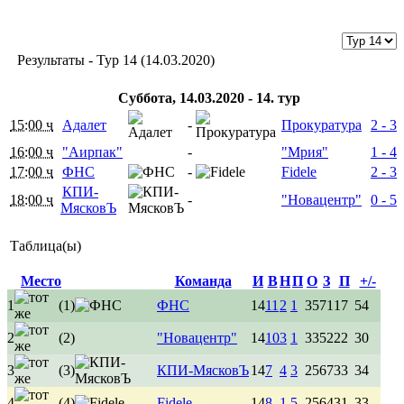
Результаты - Тур 14 (14.03.2020)
Суббота, 14.03.2020 - 14. тур
15:00 ч
Адалет
-
Прокуратура
2 - 3
16:00 ч
"Аирпак"
-
"Мрия"
1 - 4
17:00 ч
ФНС
-
Fidele
2 - 3
КПИ-
18:00 ч
-
"Новацентр"
0 - 5
МясковЪ
Таблица(ы)
Место
Команда
И
В
Н
П
О
З
П
+/-
1
(1)
ФНС
14
11
2
1
35
71
17
54
2
(2)
"Новацентр"
14
10
3
1
33
52
22
30
3
(3)
КПИ-МясковЪ
14
7
4
3
25
67
33
34
4
(4)
Fidele
14
8
1
5
25
64
31
33